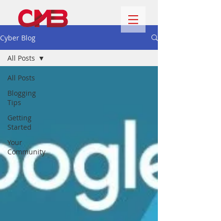
Cyber Blog
All Posts
All Posts
Blogging
Tips
Getting
Started
Your
Community